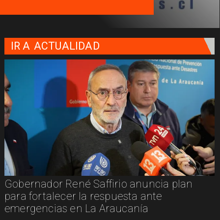
IR A
ACTUALIDAD
cia plan
Aprueban 30 proyectos del Fondo
te
Medios en La Araucanía con inve
supera los $129 millones