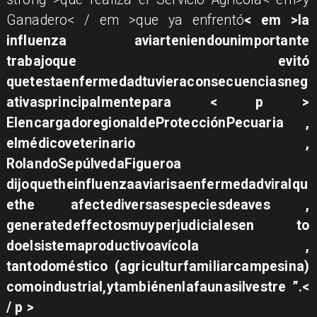
Ganadero< / em >que ya enfrentó
< em >la
influenza aviarteniendounimportante
trabajoque evitó
quetestaenfermedadtuvieraconsecuenciasneg
ativasprincipalmentepara
< p >
ElencargadoregionaldeProtecciónPecuaria ,
elmédicoveterinario ,
RolandoSepúlvedaFigueroa
dijoquetheinfluenzaaviarisaenfermedadviralqu
ethe afectediversasespeciesdeaves ,
generatedeffectosmuyperjudicialesen to
doelsistemaproductivoavícola ,
tantodoméstico (agriculturfamiliarcampesina)
comoindustrial,ytambiénenlafaunasilvestre ”.<
/ p >