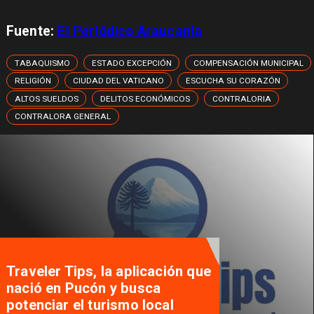
Fuente:
El Periódico Araucanía
TABAQUISMO
ESTADO EXCEPCIÓN
COMPENSACIÓN MUNICIPAL
RELIGIÓN
CIUDAD DEL VATICANO
ESCUCHA SU CORAZÓN
ALTOS SUELDOS
DELITOS ECONÓMICOS
CONTRALORIA
CONTRALORA GENERAL
Autoridades se reúnen para
desatar nudos que tienen
paralizados los proyectos de
viviendas sociales