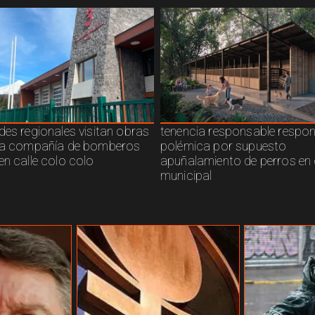
des regionales visitan obras
tenencia responsable respo
ra compañía de bomberos
polémica por supuesto
en calle colo colo
apuñalamiento de perros en 
municipal