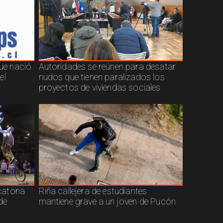
que nació
Autoridades se reúnen para desatar
el
nudos que tienen paralizados los
proyectos de viviendas sociales
atoria
Riña callejera de estudiantes
de
mantiene grave a un joven de Pucón