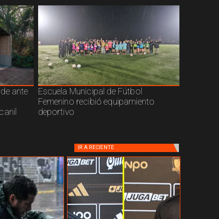
nde ante
Escuela Municipal de Fútbol
Femenino recibió equipamiento
canil
deportivo
IR A
RECIENTE