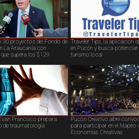
 30 proyectos del Fondo de
Traveler Tips, la aplicación 
n La Araucanía con
en Pucón y busca potenciar 
n que supera los $129
turismo local
l san Francisco prepara
Pucón Creativo abre convoc
o de traumatología
para participar en el Mapeo 
Economías Creativas