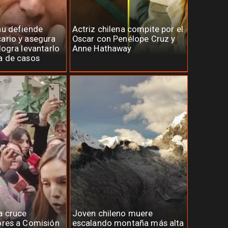
au defiende
Actriz chilena compite por el
ario y asegura
Oscar con Penélope Cruz y
logra levantarlo
Anne Hathaway
a de casos
a cruce
Joven chileno muere
ores a Comisión
escalando montaña más alta