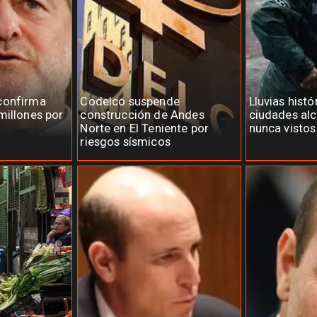
confirma
Codelco suspende
Lluvias histó
millones por
construcción de Andes
ciudades al
Norte en El Teniente por
nunca vistos
riesgos sísmicos