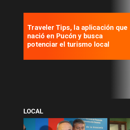
Autoridades se reúnen para
desatar nudos que tienen
paralizados los proyectos de
viviendas sociales
LOCAL