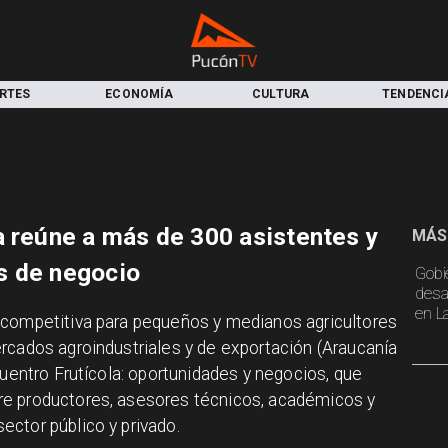
RTES
ECONOMÍA
CULTURA
TENDENCI
a reúne a más de 300 asistentes y
MÁS
s de negocio
Gobi
desa
en L
n competitiva para pequeños y medianos agricultores
rcados agroindustriales y de exportación (Araucanía
cuentro Frutícola: oportunidades y negocios, que
re productores, asesores técnicos, académicos y
ctor público y privado.