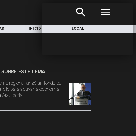
AS
INICIO
LOCAL
NACIONAL
 SOBRE ESTE TEMA
erno regional lanzó un fondo de
rrollo para activar la economía
a Araucania