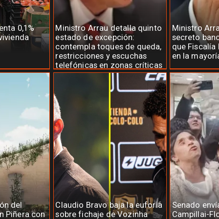
menta 0,1%
Ministro Arrau detalla quinto
Ministro Arr
vivienda
estado de excepción:
secreto banc
contempla toques de queda,
que Fiscalía 
restricciones y escuchas
en la mayorí
telefónicas en zonas críticas
ón del
Claudio Bravo baja la euforia
Senado enví
n Piñera con
sobre fichaje de Vozinha
Campillai-Fl