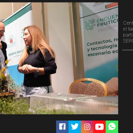
Cent
el l
part
SER