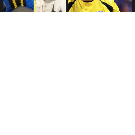
Fallece Lucy López Cruz,
Confirman fecha de llegada
primera medallista chilena en
de Vozinha a Colo Colo
Juegos Panamericanos
Inauguración Juegos
Messi habla tras derrota en