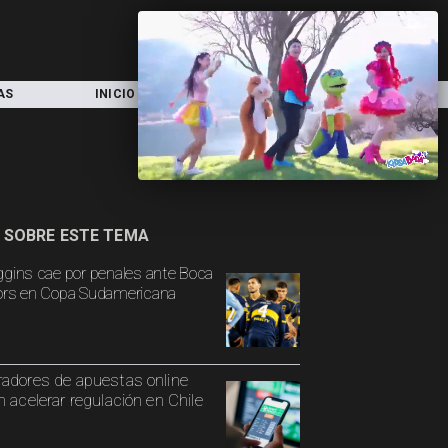
AS
INICIO
LOCAL
NACIONAL
 SOBRE ESTE TEMA
ggins cae por penales ante Boca
ors en Copa Sudamericana
adores de apuestas online
n acelerar regulación en Chile