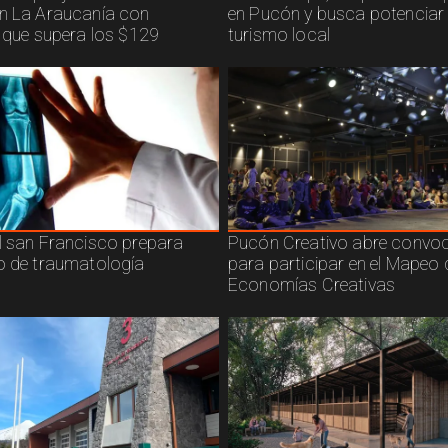
n La Araucanía con
en Pucón y busca potenciar 
n que supera los $129
turismo local
l san Francisco prepara
Pucón Creativo abre convoc
o de traumatología
para participar en el Mapeo 
Economías Creativas