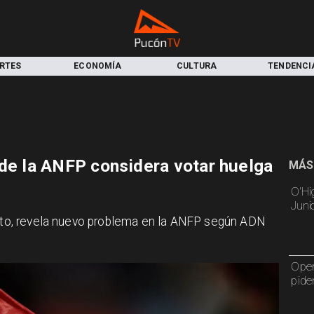
RTES
ECONOMÍA
CULTURA
TENDENCI
 de la ANFP considera votar huelga
MÁS
O'Hi
Juni
cato, revela nuevo problema en la ANFP según ADN
Oper
pide