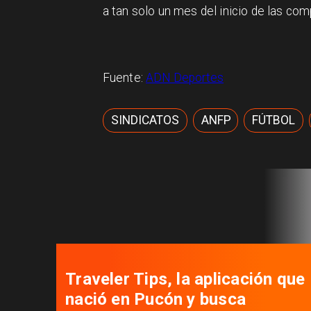
a tan solo un mes del inicio de las com
Fuente:
ADN Deportes
SINDICATOS
ANFP
FÚTBOL
Traveler Tips, la aplicación que
nació en Pucón y busca