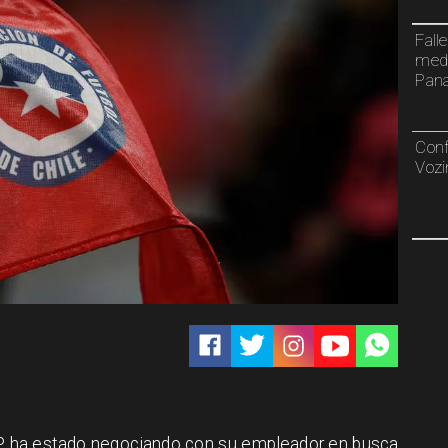
Fall
meda
Pan
Conf
Vozi
NFP ha estado negociando con su empleador en busca