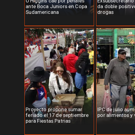
O'Higgins cae por penales
Exsubsecretario
ante Boca Juniors en Copa
da doble positiv
Sudamericana
drogas
Proyecto propone sumar
IPC de julio au
feriado el 17 de septiembre
por alimentos y 
para Fiestas Patrias