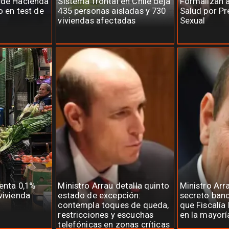
 de Hacienda
Sistema frontal en Chile deja
Formalizan 
o en test de
435 personas aisladas y 730
Salud por Pr
viviendas afectadas
Sexual
menta 0,1%
Ministro Arrau detalla quinto
Ministro Arr
vivienda
estado de excepción:
secreto banc
contempla toques de queda,
que Fiscalía 
restricciones y escuchas
en la mayorí
telefónicas en zonas críticas