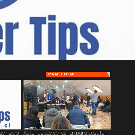
IR A
ACTUALIDAD
que nació
Autoridades se reúnen para desatar