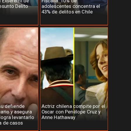
a Exseremi de
Fiscalía: 10% de
esunto Delito
adolescentes concentra el
43% de delitos en Chile
au defiende
Actriz chilena compite por el
ario y asegura
Oscar con Penélope Cruz y
logra levantarlo
Anne Hathaway
a de casos