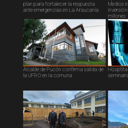
plan para fortalecer la respuesta
Medios e
ante emergencias en La Araucanía
inversió
millones
Alcalde de Pucón confirma salida de
Hosptita
la UFRO en la comuna
seminari