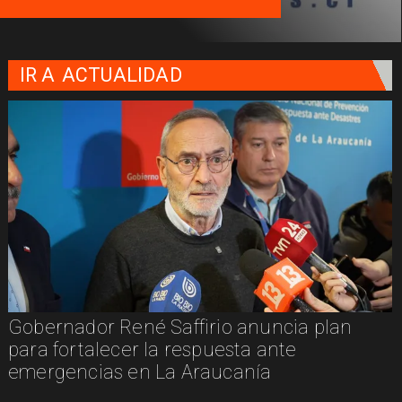
IR A
ACTUALIDAD
Gobernador René Saffirio anuncia plan
para fortalecer la respuesta ante
emergencias en La Araucanía