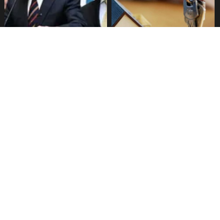
Senado aprueba mecanismo
Proyecto de Gobierno amplía
de compensación municipal
beneficio para comprar
primera vivienda: tope a 6.000
UF y 30 mil cupos