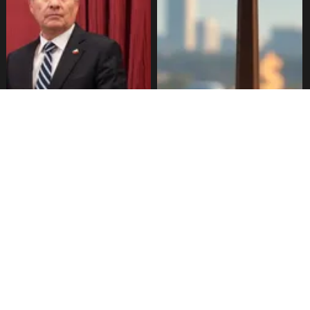
Gobierno busca vetar tres
Sueldos millonarios en
artículos en megarreforma
superintendencias: 46
funcionarios ganan igual o
más que presidente Kast