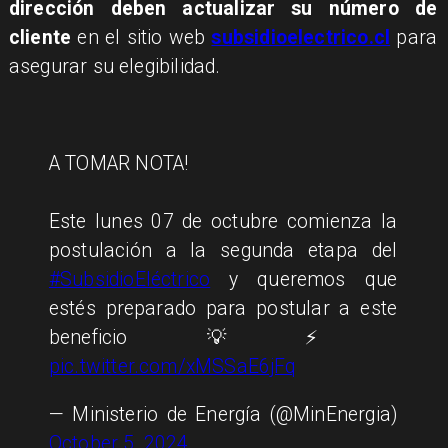
dirección deben actualizar su número de
cliente
en el sitio web
subsidioelectrico.cl
para
asegurar su elegibilidad.
A TOMAR NOTA!
Este lunes 07 de octubre comienza la
postulación a la segunda etapa del
#SubsidioEléctrico
y queremos que
estés preparado para postular a este
beneficio💡⚡️
pic.twitter.com/xMSSaE6jFq
— Ministerio de Energía (@MinEnergia)
October 5, 2024