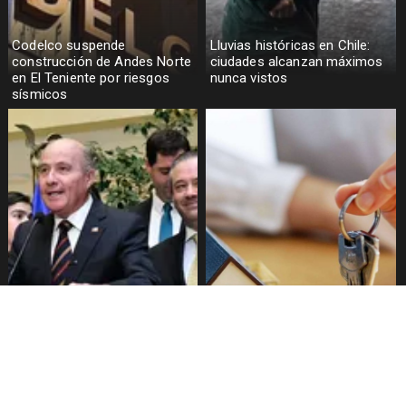
Codelco suspende
Lluvias históricas en Chile:
construcción de Andes Norte
ciudades alcanzan máximos
en El Teniente por riesgos
nunca vistos
sísmicos
Senado aprueba mecanismo
Proyecto de Gobierno amplía
de compensación municipal
beneficio para comprar
primera vivienda: tope a 6.000
UF y 30 mil cupos