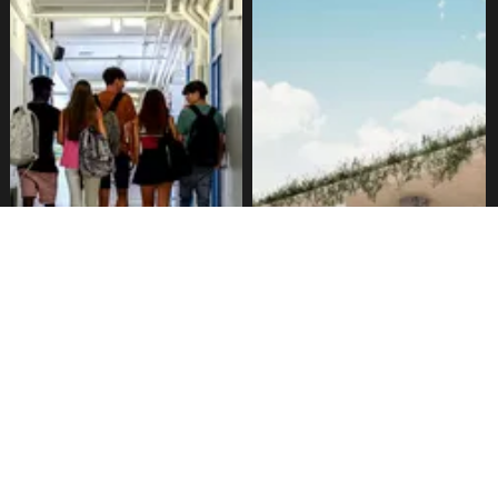
Alarmante hábito en jóvenes
Aprueban creación del Parque
de 13 a 15 años según
Sebastián Piñera con
encuesta del Minsal
inversión de $4 mil millones