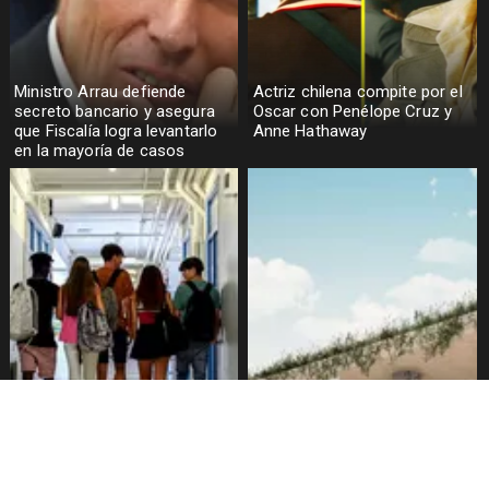
Ministro Arrau defiende
Actriz chilena compite por el
secreto bancario y asegura
Oscar con Penélope Cruz y
que Fiscalía logra levantarlo
Anne Hathaway
en la mayoría de casos
Alarmante hábito en jóvenes
Aprueban creación del Parque
de 13 a 15 años según
Sebastián Piñera con