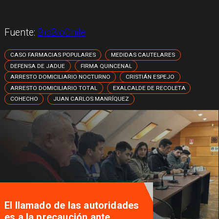
Fuente:
BioBioChile
CASO FARMACIAS POPULARES
MEDIDAS CAUTELARES
DEFENSA DE JADUE
FIRMA QUINCENAL
ARRESTO DOMICILIARIO NOCTURNO
CRISTIÁN ESPEJO
ARRESTO DOMICILIARIO TOTAL
EXALCALDE DE RECOLETA
COHECHO
JUAN CARLOS MANRÍQUEZ
El llamado de las autoridades
es a la precaución ante