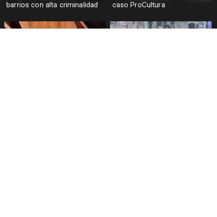
barrios con alta criminalidad
caso ProCultura
Codelco suspende
Lluvias históricas en Chile:
construcción de Andes Norte
ciudades alcanzan máximos
en El Teniente por riesgos
nunca vistos
sísmicos