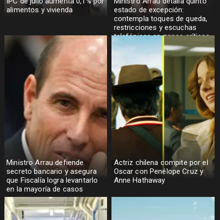
IPC de julio aumenta 0,1% por
Ministro Arrau detalla quinto
alimentos y vivienda
estado de excepción:
contempla toques de queda,
restricciones y escuchas
telefónicas en zonas críticas
Ministro Arrau defiende
Actriz chilena compite por el
secreto bancario y asegura
Oscar con Penélope Cruz y
que Fiscalía logra levantarlo
Anne Hathaway
en la mayoría de casos