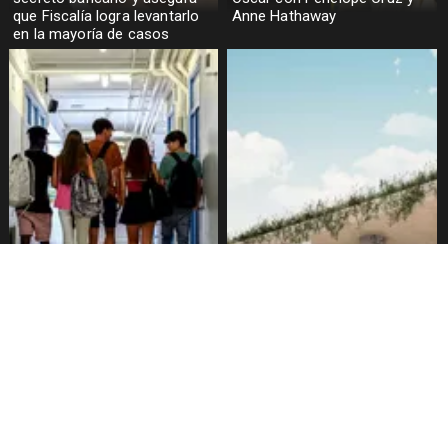
que Fiscalía logra levantarlo
Anne Hathaway
en la mayoría de casos
Alarmante hábito en jóvenes
Aprueban creación del Parque
de 13 a 15 años según
Sebastián Piñera con
encuesta del Minsal
inversión de $4 mil millones