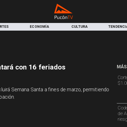
RTES
ECONOMÍA
CULTURA
TENDENCI
ntará con 16 feriados
MÁS
Cort
$1.0
incluirá Semana Santa a fines de marzo, permitiendo
pación.
Code
de A
ries