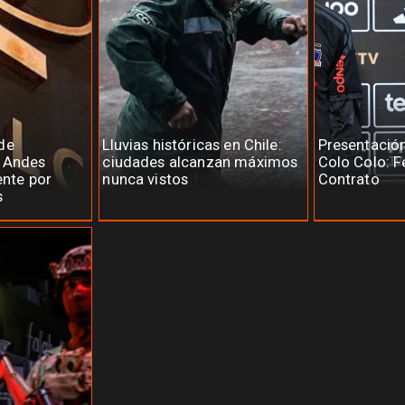
de
Lluvias históricas en Chile:
Presentació
e Andes
ciudades alcanzan máximos
Colo Colo: F
ente por
nunca vistos
Contrato
s