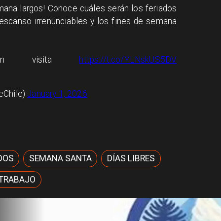
emana largos! Conoce cuáles serán los feriados
descanso irrenunciables y los fines de semana
ción visita
https://t.co/YLNskUS5DV
eChile)
January 1, 2026
DOS
SEMANA SANTA
DÍAS LIBRES
 TRABAJO