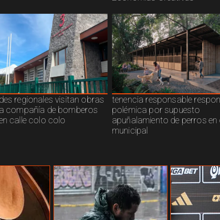
des regionales visitan obras
tenencia responsable respo
ra compañía de bomberos
polémica por supuesto
en calle colo colo
apuñalamiento de perros en 
municipal