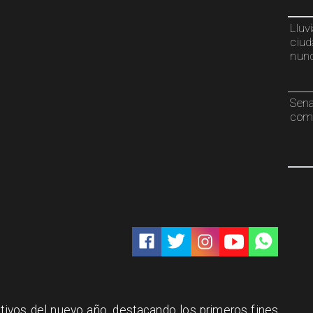
Lluv
ciud
nunc
Sen
comp
estivos del nuevo año, destacando los primeros fines