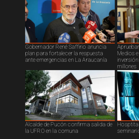
Gobernador René Saffirio anuncia
Aprueban
plan para fortalecer la respuesta
Medios e
ante emergencias en La Araucanía
inversió
millones
Alcalde de Pucón confirma salida de
Hosptita
la UFRO en la comuna
seminari