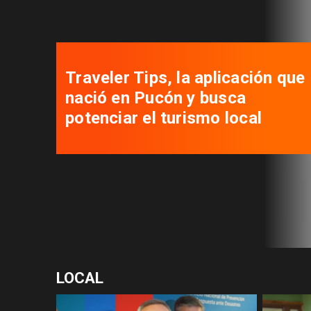
Autoridades se reúnen para
desatar nudos que tienen
paralizados los proyectos de
viviendas sociales
LOCAL