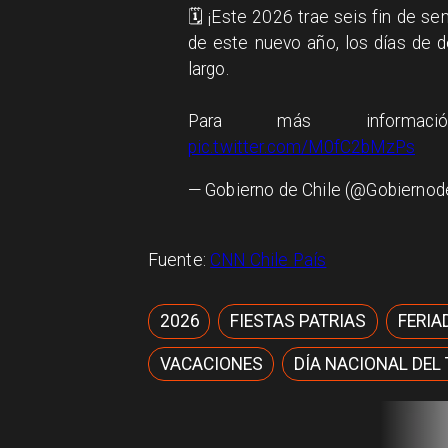
🗓️ ¡Este 2026 trae seis fin de s
de este nuevo año, los días de 
largo.
Para más informa
pic.twitter.com/M0fC2bMzPs
— Gobierno de Chile (@Gobiernod
Fuente:
CNN Chile País
2026
FIESTAS PATRIAS
FERIA
VACACIONES
DÍA NACIONAL DEL