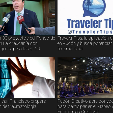
 30 proyectos del Fondo de
Traveler Tips, la aplicación 
n La Araucanía con
en Pucón y busca potenciar 
n que supera los $129
turismo local
l san Francisco prepara
Pucón Creativo abre convoc
o de traumatología
para participar en el Mapeo 
Economías Creativas