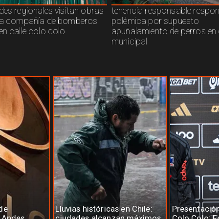
des regionales visitan obras
tenencia responsable respo
ra compañía de bomberos
polémica por supuesto
en calle colo colo
apuñalamiento de perros en 
municipal
de
Lluvias históricas en Chile:
Presentació
e Andes
ciudades alcanzan máximos
Colo Colo: F