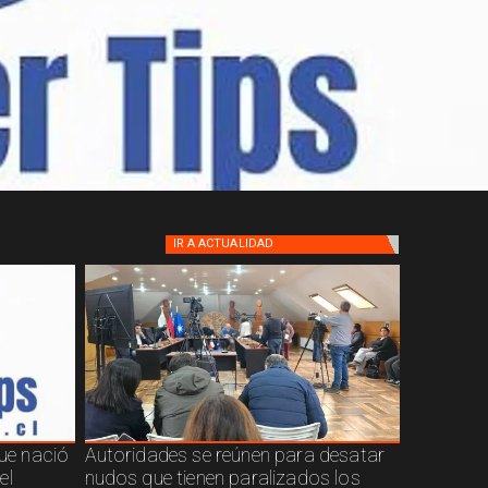
IR A
ACTUALIDAD
que nació
Autoridades se reúnen para desatar
el
nudos que tienen paralizados los