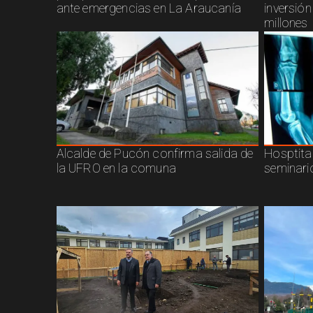
ante emergencias en La Araucanía
inversió
millones
Alcalde de Pucón confirma salida de
Hosptita
la UFRO en la comuna
seminari