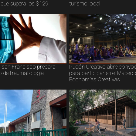
n que supera los $129
turismo local
l san Francisco prepara
Pucón Creativo abre convoc
o de traumatología
para participar en el Mapeo 
Economías Creativas