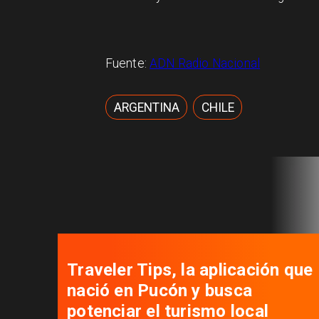
Fuente:
ADN Radio Nacional
ARGENTINA
CHILE
Autoridades se reúnen para
desatar nudos que tienen
paralizados los proyectos de