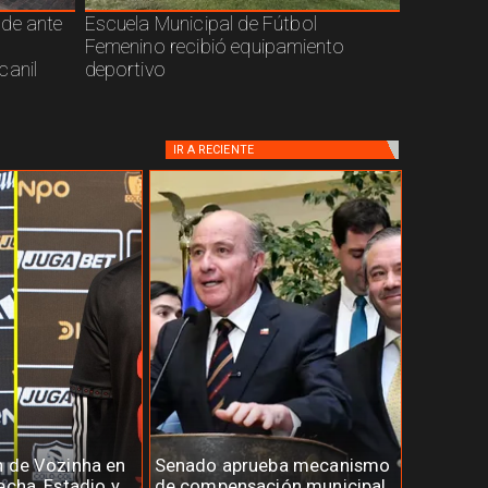
nde ante
Escuela Municipal de Fútbol
Femenino recibió equipamiento
canil
deportivo
IR A
RECIENTE
n de Vozinha en
Senado aprueba mecanismo
echa, Estadio y
de compensación municipal