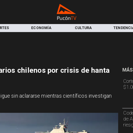
RTES
ECONOMÍA
CULTURA
TENDENCI
rios chilenos por crisis de hanta
MÁS
Cort
$1.0
sigue sin aclararse mientras científicos investigan
Code
de A
ries