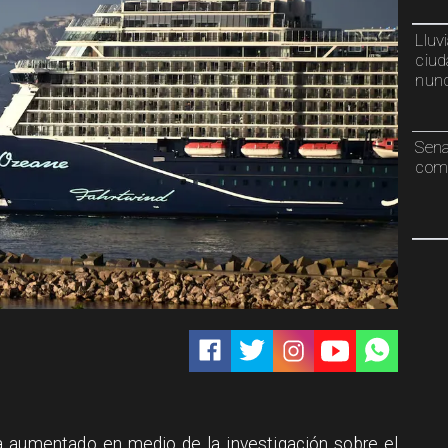
Lluv
ciud
nunc
Sen
comp
 aumentado en medio de la investigación sobre el