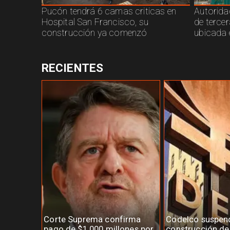
Pucón tendrá 6 camas criticas en
Autorida
Hospital San Francisco, su
de terce
construcción ya comenzó
ubicada 
RECIENTES
Corte Suprema confirma
Codelco suspen
pago de $1.000 millones por
construcción d