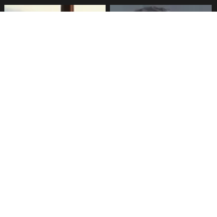
Sueldos millonarios en
Alvarado descarta reintegro
superintendencias: 46
de exsubsecretario de
funcionarios ganan igual o
Hacienda y anuncia nuevo
más que presidente Kast
titular