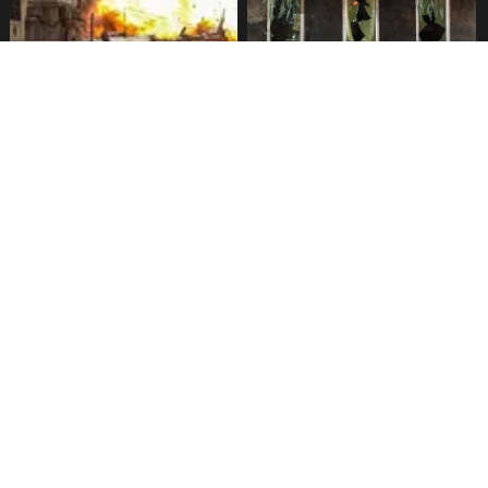
Crisis humanitaria en Gaza:
Incendio en bar de Bangkok
más de 1.000 palestinos
deja 27 muertos
muertos
Irán bombardea en el Golfo y
Víctimas fatales por