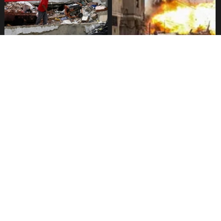
Presidenta de Venezuela
Crisis humanitaria en Gaza:
promete 4.000 viviendas para
más de 1.000 palestinos
damnificados por terremotos
muertos