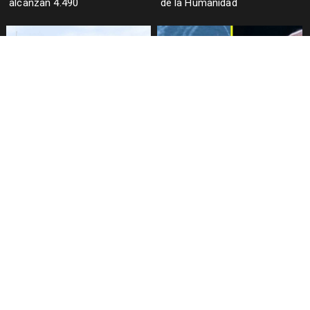
alcanzan 4.490
de la Humanidad
EEUU e Irán intercambian
Trump anuncia ataque contra
ataques en el estrecho de
Irán esta noche
Ormuz