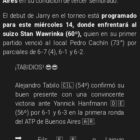
Aires
en su condición de tercer sembrado.
El debut de Jarry en el torneo está
programado
para este miércoles 14, donde enfrentará al
suizo Stan Wawrinka (60º),
quien en su primer
partido venció al local Pedro Cachín (73°) por
parciales de 6-7 (4), 6-1 y 6-2.
¡TABIDIOS! 😎😎
Alejandro Tabilo 🇨🇱 (54º) confirmó su
buen presente con una convincente
victoria ante Yannick Hanfmann 🇩🇪
(56º) por 6-1 y 6-3 en la primera ronda
del ATP de Buenos Aires 🇦🇷.
🔜 Fils 🇫🇷 o Lajovic