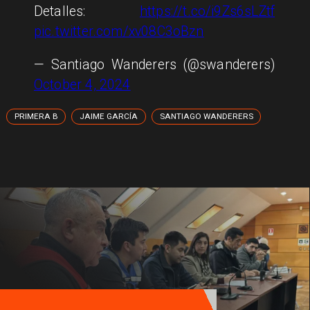
Detalles:
https://t.co/i9Zs6sLZtf
pic.twitter.com/xv08C3oBzn
— Santiago Wanderers (@swanderers)
October 4, 2024
PRIMERA B
JAIME GARCÍA
SANTIAGO WANDERERS