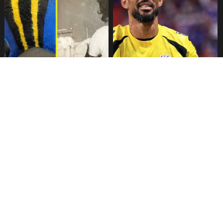
Fallece Lucy López Cruz,
Confirman fecha de llegada
primera medallista chilena en
de Vozinha a Colo Colo
Juegos Panamericanos