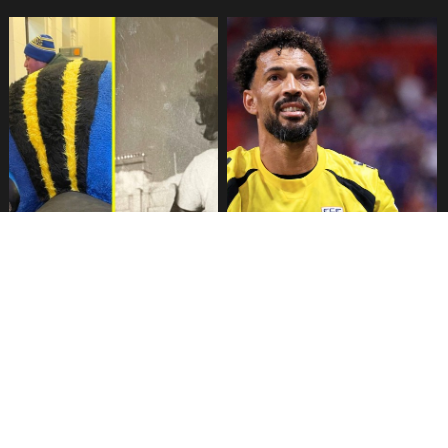
Fallece Lucy López Cruz,
Confirman fecha de llegada
primera medallista chilena en
de Vozinha a Colo Colo
Juegos Panamericanos