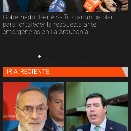
or René Saffirio anuncia plan
Aprueban 
talecer la respuesta ante
Medios en
cias en La Araucanía
supera los
IR A
RECIENTE