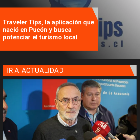
Autoridades se reúnen pa
n que
desatar nudos que tienen
paralizados los proyectos
viviendas sociales
IR A
ACTUALIDAD