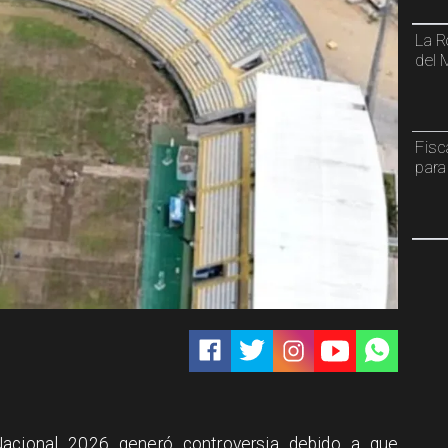
La R
del 
Fisc
para
acional 2026 generó controversia debido a que