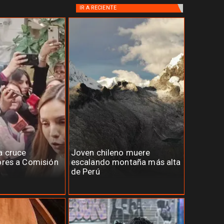
IR A
RECIENTE
a cruce
Joven chileno muere
ores a Comisión
escalando montaña más alta
de Perú