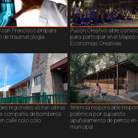
l san Francisco prepara
Pucón Creativo abre convoc
o de traumatología
para participar en el Mapeo 
Economías Creativas
des regionales visitan obras
tenencia responsable respo
ra compañía de bomberos
polémica por supuesto
en calle colo colo
apuñalamiento de perros en 
municipal