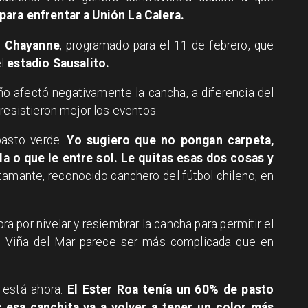
para enfrentar a Unión La Calera.
e Chayanne
, programado para el 11 de febrero, que
el
estadio Sausalito.
eño afectó negativamente la cancha, a diferencia del
resistieron mejor los eventos.
pasto verde.
Yo sugiero que no pongan carpeta,
la o que le entre sol. Le quitas esas dos cosas y
amante, reconocido canchero del fútbol chileno, en
ra por nivelar y resiembrar la cancha para permitir el
en Viña del Mar parece ser más complicada que en
 está ahora.
El Ester Roa tenía un 60% de pasto
s esa canchita va a volver a tener un color más