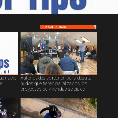
IR A
ACTUALIDAD
que nació
Autoridades se reúnen para desatar
el
nudos que tienen paralizados los
proyectos de viviendas sociales