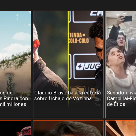
ón del
Claudio Bravo baja la euforia
Senado enví
n Piñera con
sobre fichaje de Vozinha
Campillai-Fl
mil millones
de Ética