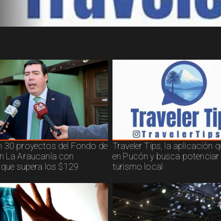
 30 proyectos del Fondo de
Traveler Tips, la aplicación 
n La Araucanía con
en Pucón y busca potenciar 
n que supera los $129
turismo local