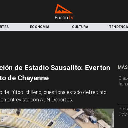
RTES
ECONOMÍA
CULTURA
TENDENCI
ción de Estadio Sausalito: Everton
MÁS
rto de Chayanne
Claud
fich
 del fútbol chileno, cuestiona estado del recinto
 en entrevista con ADN Deportes.
Pres
Colo