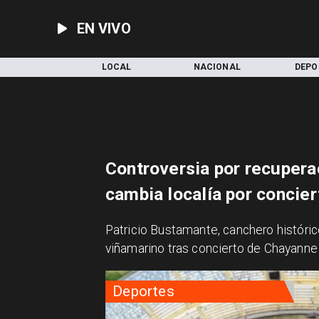
EN VIVO
INICIO
LOCAL
NACIONAL
DEPO
Controversia por recupera
cambia localía por concie
Patricio Bustamante, canchero histórico
viñamarino tras concierto de Chayanne
Deportes